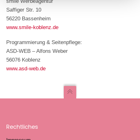
smile Werbeagentur
Saffiger Str. 10
56220 Bassenheim
www.smile-koblenz.de
Programmierung & Seitenpflege:
ASD-WEB – Alfons Weber
56076 Koblenz
www.asd-web.de
Rechtliches