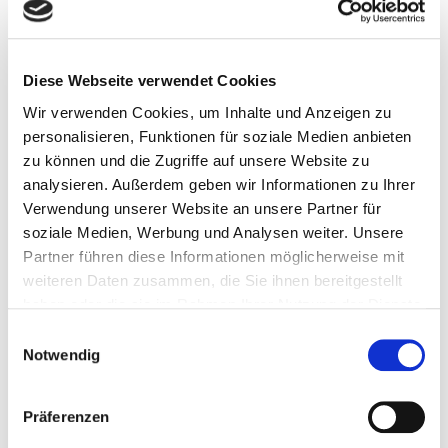
www
gesundheitspsychologie-koblenz.de
Geschäftsführerin:
Diese Webseite verwendet Cookies
Dipl.-Psych. Brigitte Berg
Wir verwenden Cookies, um Inhalte und Anzeigen zu
Gerichtsstand: Koblenz
personalisieren, Funktionen für soziale Medien anbieten
zu können und die Zugriffe auf unsere Website zu
Berufshaftpflicht:
analysieren. Außerdem geben wir Informationen zu Ihrer
Verwendung unserer Website an unsere Partner für
Provinzial Rheinland Versicherung AG
soziale Medien, Werbung und Analysen weiter. Unsere
Provinzialplatz 1
Partner führen diese Informationen möglicherweise mit
40591 Düsseldorf
weiteren Daten zusammen, die Sie ihnen bereitgestellt
haben oder die sie im Rahmen Ihrer Nutzung der Dienste
Inhaltlich Verantwortliche gemäß §6 MDStV:
gesammelt haben.
Einwilligungsauswahl
Dipl.-Psych. Brigitte Berg
Notwendig
Bildhinweis:
Präferenzen
© Smile Werbeagentur
©
www.fotolia.com