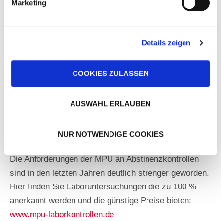
Marketing
Details zeigen
Verkehrsmedizin, Abstinenznachweise
COOKIES ZULASSEN
Gerne vermitteln wir Ihnen kompetente Kontakte:
AUSWAHL ERLAUBEN
Laboruntersuchungen
(„Abstinenz-Check“, Haaranalysen, Drogen- und
NUR NOTWENDIGE COOKIES
Alkoholscreenings, ETG)
Die Anforderungen der MPU an Abstinenzkontrollen
sind in den letzten Jahren deutlich strenger geworden.
Hier finden Sie Laboruntersuchungen die zu 100 %
anerkannt werden und die günstige Preise bieten:
www.mpu-laborkontrollen.de