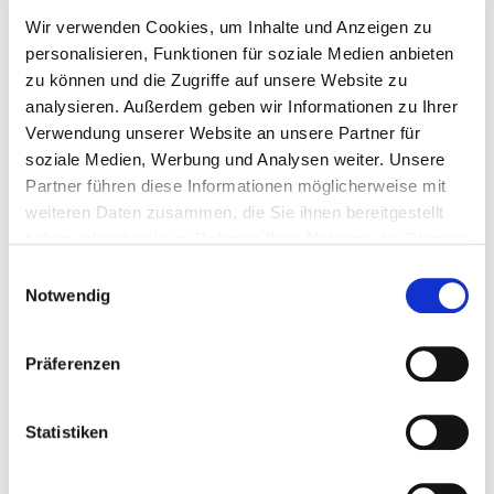
Punkteabbau / Fahreignungsseminar
Wir verwenden Cookies, um Inhalte und Anzeigen zu
personalisieren, Funktionen für soziale Medien anbieten
Bis zu einem maximalen Punktestand von 5 Punkten
zu können und die Zugriffe auf unsere Website zu
analysieren. Außerdem geben wir Informationen zu Ihrer
ist durch die Teilnahme an einem
Verwendung unserer Website an unsere Partner für
Fahreignungsseminar der Abbau von 1 Punkt möglich.
soziale Medien, Werbung und Analysen weiter. Unsere
Erforderlich hierfür sind 2 Sitzungen, die Sie bei mir
Partner führen diese Informationen möglicherweise mit
absolvieren können und eine entsprechende
weiteren Daten zusammen, die Sie ihnen bereitgestellt
Maßnahme in einer Fahrschule.
haben oder die sie im Rahmen Ihrer Nutzung der Dienste
gesammelt haben.
Einwilligungsauswahl
Notwendig
Präferenzen
Statistiken